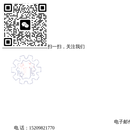
扫一扫，关注我们
电子邮件：
电 话：15209821770