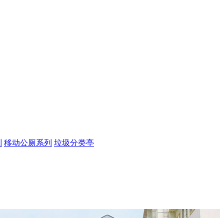
列
移动公厕系列
垃圾分类亭