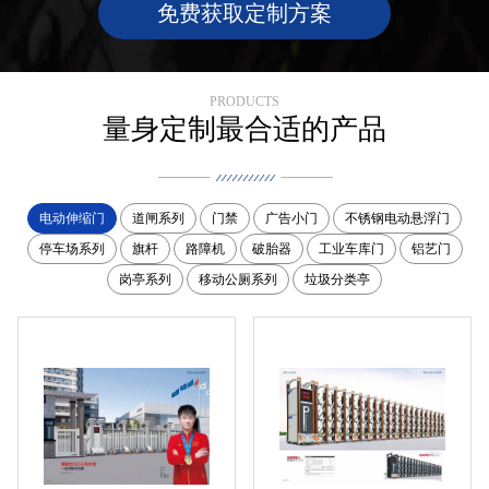
免费获取定制方案
PRODUCTS
量身定制最合适的产品
电动伸缩门
道闸系列
门禁
广告小门
不锈钢电动悬浮门
停车场系列
旗杆
路障机
破胎器
工业车库门
铝艺门
岗亭系列
移动公厕系列
垃圾分类亭