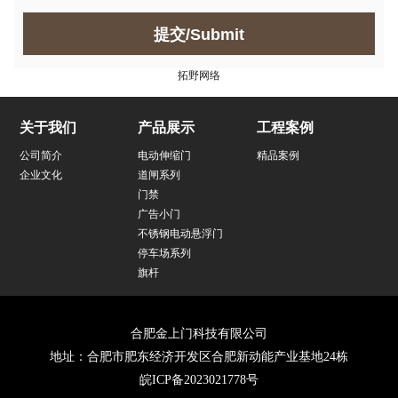
提交/Submit
拓野网络
关于我们
产品展示
工程案例
公司简介
电动伸缩门
精品案例
企业文化
道闸系列
门禁
广告小门
不锈钢电动悬浮门
停车场系列
旗杆
合肥金上门科技有限公司
地址：合肥市肥东经济开发区合肥新动能产业基地24栋
皖ICP备2023021778号