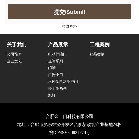
提交/Submit
拓野网络
关于我们
产品展示
工程案例
公司简介
电动伸缩门
精品案例
企业文化
道闸系列
门禁
广告小门
不锈钢电动悬浮门
停车场系列
旗杆
合肥金上门科技有限公司
地址：合肥市肥东经济开发区合肥新动能产业基地24栋
皖ICP备2023021778号