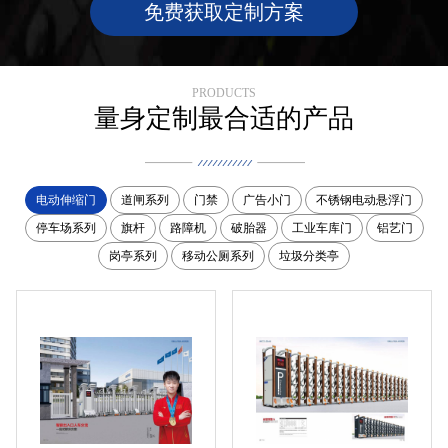
免费获取定制方案
PRODUCTS
量身定制最合适的产品
电动伸缩门
道闸系列
门禁
广告小门
不锈钢电动悬浮门
停车场系列
旗杆
路障机
破胎器
工业车库门
铝艺门
岗亭系列
移动公厕系列
垃圾分类亭