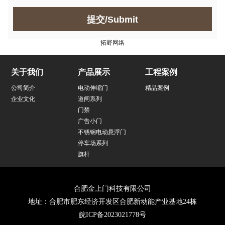
提交/Submit
拓野网络
关于我们
产品展示
工程案例
公司简介
电动伸缩门
精品案例
企业文化
道闸系列
门禁
广告小门
不锈钢电动悬浮门
停车场系列
旗杆
合肥金上门科技有限公司
地址：合肥市肥东经济开发区合肥新动能产业基地24栋
皖ICP备2023021778号