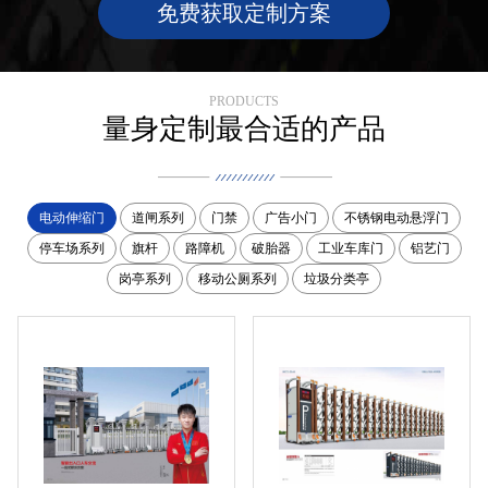
免费获取定制方案
PRODUCTS
量身定制最合适的产品
电动伸缩门
道闸系列
门禁
广告小门
不锈钢电动悬浮门
停车场系列
旗杆
路障机
破胎器
工业车库门
铝艺门
岗亭系列
移动公厕系列
垃圾分类亭